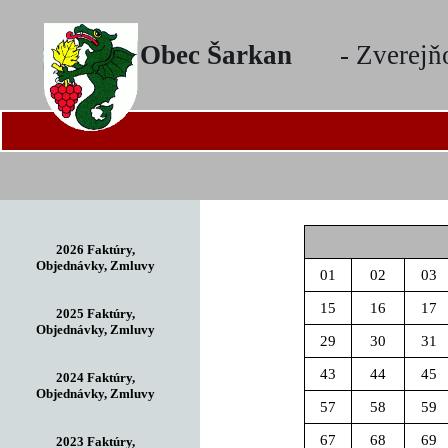
Obec Šarkan
- Zverejň
2026 Faktúry,
Objednávky, Zmluvy
01
02
03
15
16
17
2025 Faktúry,
Objednávky, Zmluvy
29
30
31
43
44
45
2024 Faktúry,
Objednávky, Zmluvy
57
58
59
67
68
69
2023 Faktúry,