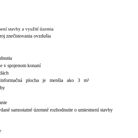
ní stavby a využití územia
roj znečistovania ovzdušia
y
dnutia
nie v spojenom konaní
odách
šia informačná plocha je menšia ako 3 m²
vby
anie
vydané samostatné územné rozhodnutie o umiestnení stavby
e