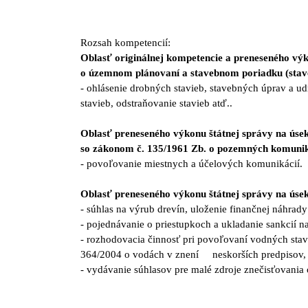
Rozsah kompetencií:
Oblasť originálnej kompetencie a preneseného vý
o územnom plánovaní a stavebnom poriadku (stave
- ohlásenie drobných stavieb, stavebných úprav a u
stavieb, odstraňovanie stavieb atď..
Oblasť preneseného výkonu štátnej správy na ús
so zákonom č. 135/1961 Zb. o pozemných komuniká
- povoľovanie miestnych a účelových komunikácií.
Oblasť preneseného výkonu štátnej správy na úsek
- súhlas na výrub drevín, uloženie finančnej náhrad
- pojednávanie o priestupkoch a ukladanie sankcií 
- rozhodovacia činnosť pri povoľovaní vodných sta
364/2004 o vodách v znení neskorších predpisov,
- vydávanie súhlasov pre malé zdroje znečisťovania