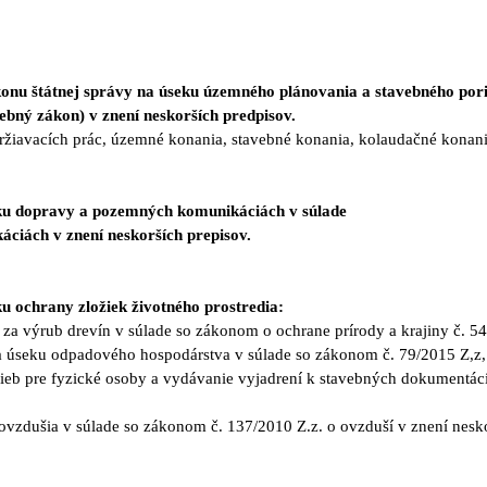
konu štátnej správy na úseku územného plánovania a stavebného por
bný zákon) v znení neskorších predpisov.
držiavacích prác, územné konania, stavebné konania, kolaudačné konan
eku dopravy a pozemných komunikáciách v súlade
ciách v znení neskorších prepisov.
u ochrany zložiek životného prostredia:
y za výrub drevín v súlade so zákonom o ochrane prírody a krajiny č. 5
na úseku odpadového hospodárstva v súlade so zákonom č. 79/2015 Z,z, 
vieb pre fyzické osoby a vydávanie vyjadrení k stavebných dokumentác
 ovzdušia v súlade so zákonom č. 137/2010 Z.z. o ovzduší v znení nesk