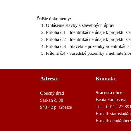
Ďalšie dokumenty:
Ohlásenie stavby a stavebných úprav
Príloha č.1 - Identifikačné údaje k projektu st
Príloha č.2 - Identifikačné údaje k projektu st
Príloha č.3 - Stavebné pozemky /identifikáci
Príloha č.4 - Susedské pozemky a nehnuteľnos
Adresa:
Kontakt
Starosta obce
Obecný úrad
Beata Farkasová
Šarkan č. 38
Tel.: 0911 227 89
943 42 p. Gbelce
E-mail: starosta@o
E-mail: ocu@obecs