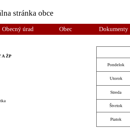
álna stránka obce
Obecný úrad
Obec
Dokumenty
 A ŽP
Pondelok
Utorok
Streda
ntka
Štvrtok
Piatok