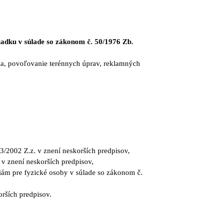
iadku v súlade so zákonom č. 50/1976 Zb.
ia, povoľovanie terénnych úprav, reklamných
43/2002 Z.z. v znení neskorších predpisov,
v znení neskorších predpisov,
iám pre fyzické osoby v súlade so zákonom č.
orších predpisov.