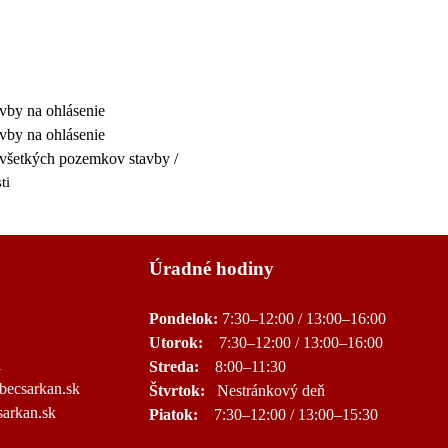
avby na ohlásenie
avby na ohlásenie
a všetkých pozemkov stavby /
ti
Úradné hodiny
Pondelok:
7:30–12:00 / 13:00–16:00
Utorok:
7:30–12:00 / 13:00–16:00
1
Streda:
8:00–11:30
becsarkan.sk
Štvrtok:
Nestránkový deň
arkan.sk
Piatok:
7:30–12:00 / 13:00–15:30