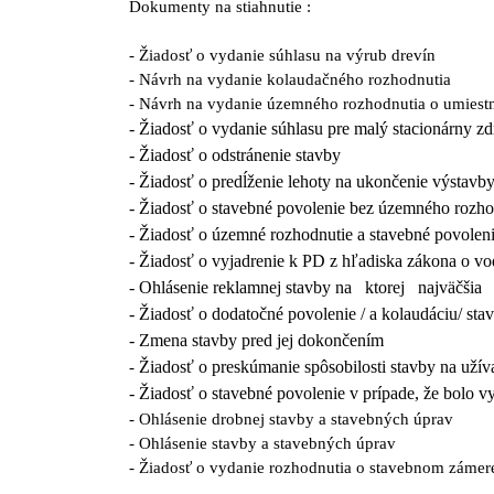
Dokumenty na stiahnutie :
-
Žiadosť o vydanie súhlasu na výrub drevín
-
Návrh na vydanie kolaudačného rozhodnutia
-
Návrh na vydanie územného rozhodnutia o umiestne
-
Žiadosť o vydanie súhlasu pre malý stacionárny zd
-
Žiadosť o odstránenie stavby
-
Žiadosť o predĺženie lehoty na ukončenie výstavb
-
Žiadosť o stavebné povolenie bez územného rozho
-
Žiadosť o územné rozhodnutie a stavebné povole
-
Žiadosť o vyjadrenie k PD z hľadiska zákona o v
-
Ohlásenie reklamnej stavby na ktorej najväč
-
Žiadosť o dodatočné povolenie / a kolaudáciu/ sta
-
Zmena stavby pred jej dokončením
Žiadosť o preskúmanie spôsobilosti stavby na užív
-
-
Žiadosť o stavebné povolenie v prípade, že bolo 
-
Ohlásenie drobnej stavby a stavebných úprav
-
Ohlásenie stavby a stavebných úprav
-
Žiadosť o vydanie rozhodnutia o stavebnom zámer